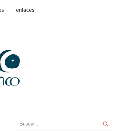
os
enlaces