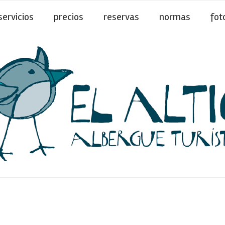
servicios
precios
reservas
normas
fot