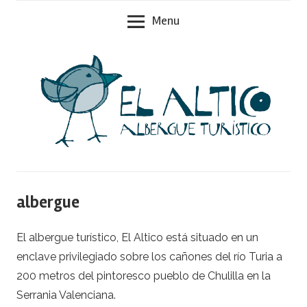
Skip
Menu
to
content
Chulilla
El
(
albergue
Valencia
Altico
)
–
El albergue turístico, El Altico está situado en un
enclave privilegiado sobre los cañones del río Turia a
Albergue
200 metros del pintoresco pueblo de Chulilla en la
Serrania Valenciana.